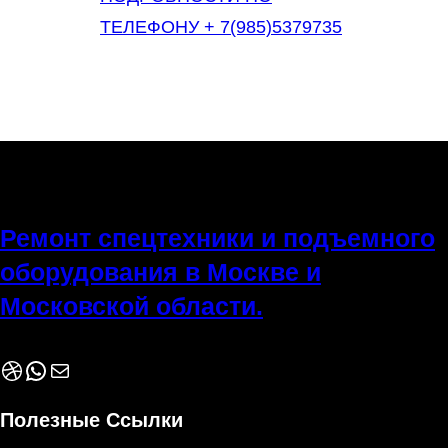
ТЕЛЕФОНУ + 7(985)5379735
Ремонт спецтехники и подъемного
оборудования в Москве и
Московской области.
Dribbble
WhatsApp
Почта
Полезные Ссылки