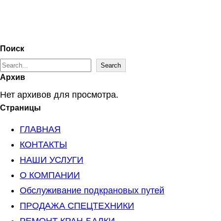
Поиск
S
Search
Архив
e
Нет архивов для просмотра.
a
Страницы
r
c
ГЛАВНАЯ
h
КОНТАКТЫ
НАШИ УСЛУГИ
О КОМПАНИИ
Обслуживание подкрановых путей
ПРОДАЖА СПЕЦТЕХНИКИ
РЕМОНТ КРАН-БАЛКИ