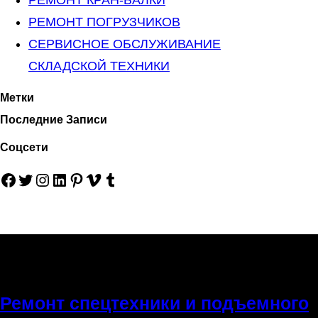
РЕМОНТ ПОГРУЗЧИКОВ
СЕРВИСНОЕ ОБСЛУЖИВАНИЕ
СКЛАДСКОЙ ТЕХНИКИ
Метки
Последние Записи
Соцсети
Facebook
Twitter
Instagram
LinkedIn
Pinterest
Vimeo
Tumblr
Ремонт спецтехники и подъемного